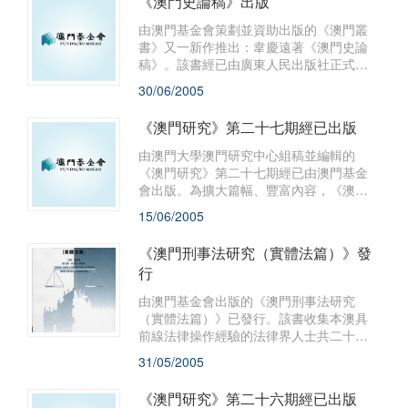
《澳門史論稿》出版
由澳門基金會策劃並資助出版的《澳門叢
書》又一新作推出：韋慶遠著《澳門史論
稿》。該書經已由廣東人民出版社正式出
版，此書輯錄了作者近年撰寫的有關澳門
30/06/2005
歷史的重要文章共12篇，約25萬字。
《澳門研究》第二十七期經已出版
由澳門大學澳門研究中心組稿並編輯的
《澳門研究》第二十七期經已由澳門基金
會出版。為擴大篇幅、豐富內容，《澳門
研究》自第二十六期起已改新版。
15/06/2005
《澳門刑事法研究（實體法篇）》發
行
由澳門基金會出版的《澳門刑事法研究
（實體法篇）》已發行。該書收集本澳具
前線法律操作經驗的法律界人士共二十篇
相關論文，研究範圍包括澳門刑法總論及
31/05/2005
分論中的問題，以及國際與區際刑法中的
相關問題。論文聯繫實際，重視實務，具
《澳門研究》第二十六期經已出版
有很強的可讀性