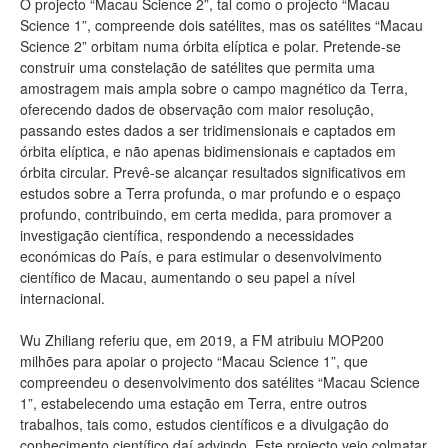
O projecto “Macau Science 2”, tal como o projecto “Macau
Science 1”, compreende dois satélites, mas os satélites “Macau
Science 2” orbitam numa órbita elíptica e polar. Pretende-se
construir uma constelação de satélites que permita uma
amostragem mais ampla sobre o campo magnético da Terra,
oferecendo dados de observação com maior resolução,
passando estes dados a ser tridimensionais e captados em
órbita elíptica, e não apenas bidimensionais e captados em
órbita circular. Prevê-se alcançar resultados significativos em
estudos sobre a Terra profunda, o mar profundo e o espaço
profundo, contribuindo, em certa medida, para promover a
investigação científica, respondendo a necessidades
económicas do País, e para estimular o desenvolvimento
científico de Macau, aumentando o seu papel a nível
internacional.
Wu Zhiliang referiu que, em 2019, a FM atribuiu MOP200
milhões para apoiar o projecto “Macau Science 1”, que
compreendeu o desenvolvimento dos satélites “Macau Science
1”, estabelecendo uma estação em Terra, entre outros
trabalhos, tais como, estudos científicos e a divulgação do
conhecimento científico daí advindo. Este projecto veio colmatar