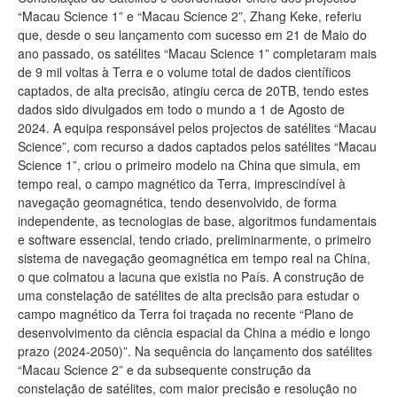
“Macau Science 1” e “Macau Science 2”, Zhang Keke, referiu
que, desde o seu lançamento com sucesso em 21 de Maio do
ano passado, os satélites “Macau Science 1” completaram mais
de 9 mil voltas à Terra e o volume total de dados científicos
captados, de alta precisão, atingiu cerca de 20TB, tendo estes
dados sido divulgados em todo o mundo a 1 de Agosto de
2024. A equipa responsável pelos projectos de satélites “Macau
Science”, com recurso a dados captados pelos satélites “Macau
Science 1”, criou o primeiro modelo na China que simula, em
tempo real, o campo magnético da Terra, imprescindível à
navegação geomagnética, tendo desenvolvido, de forma
independente, as tecnologias de base, algoritmos fundamentais
e software essencial, tendo criado, preliminarmente, o primeiro
sistema de navegação geomagnética em tempo real na China,
o que colmatou a lacuna que existia no País. A construção de
uma constelação de satélites de alta precisão para estudar o
campo magnético da Terra foi traçada no recente “Plano de
desenvolvimento da ciência espacial da China a médio e longo
prazo (2024-2050)”. Na sequência do lançamento dos satélites
“Macau Science 2” e da subsequente construção da
constelação de satélites, com maior precisão e resolução no