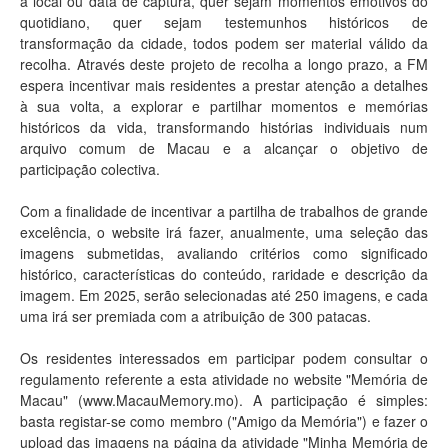
a local ou data de captura, quer sejam momentos emotivos do
quotidiano, quer sejam testemunhos históricos de
transformação da cidade, todos podem ser material válido da
recolha. Através deste projeto de recolha a longo prazo, a FM
espera incentivar mais residentes a prestar atenção a detalhes
à sua volta, a explorar e partilhar momentos e memórias
históricos da vida, transformando histórias individuais num
arquivo comum de Macau e a alcançar o objetivo de
participação colectiva.
Com a finalidade de incentivar a partilha de trabalhos de grande
excelência, o website irá fazer, anualmente, uma seleção das
imagens submetidas, avaliando critérios como significado
histórico, características do conteúdo, raridade e descrição da
imagem. Em 2025, serão selecionadas até 250 imagens, e cada
uma irá ser premiada com a atribuição de 300 patacas.
Os residentes interessados em participar podem consultar o
regulamento referente a esta atividade no website "Memória de
Macau" (
www.MacauMemory.mo
). A participação é simples:
basta registar-se como membro ("Amigo da Memória") e fazer o
upload das imagens na página da atividade "Minha Memória de