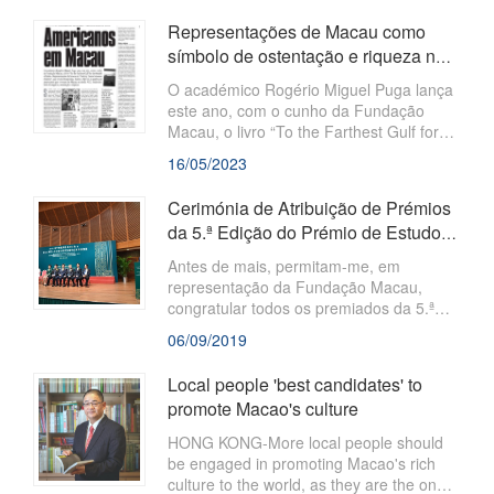
Representações de Macau como
símbolo de ostentação e riqueza na
cidade de Salem
O académico Rogério Miguel Puga lança
este ano, com o cunho da Fundação
Macau, o livro “To the Farthest Gulf for
the Wealth of India – Representações de
16/05/2023
Macau no Peabody Essex Museum
(Salem)”, que revela fotografias, diários,
Cerimónia de Atribuição de Prémios
objectos e quadros de americanos que
da 5.ª Edição do Prémio de Estudos
viveram em Macau no século XIX, então
de Ciências Sociais e Humanas ...
símbolo de negócio, ostentação e riqueza
Antes de mais, permitam-me, em
representação da Fundação Macau,
congratular todos os premiados da 5.ª
Edição do Prémio de Estudos de Ciências
06/09/2019
Sociais e Humanas de Macau, dando as
boas-vindas a todos os presentes à 6.ª
Local people 'best candidates' to
Conferência Internacional de Macaulogia
promote Macao's culture
e expressar os mais sinceros
agradecimentos à entidade co-
HONG KONG-More local people should
organizadora Social Sciences in China
be engaged in promoting Macao's rich
Press e aos membros do júri.
culture to the world, as they are the ones