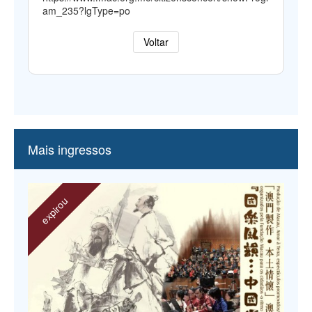
am_235?lgType=po
Voltar
Mais ingressos
expirou