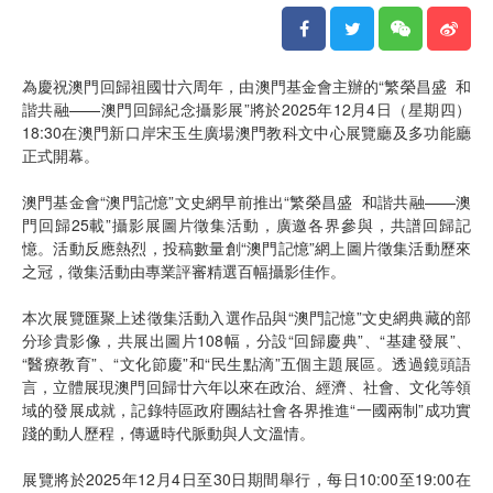
為慶祝澳門回歸祖國廿六周年，由澳門基金會主辦的“繁榮昌盛 和
諧共融——澳門回歸紀念攝影展”將於2025年12月4日（星期四）
18:30在澳門新口岸宋玉生廣場澳門教科文中心展覽廳及多功能廳
正式開幕。
澳門基金會“澳門記憶”文史網早前推出“繁榮昌盛 和諧共融——澳
門回歸25載”攝影展圖片徵集活動，廣邀各界參與，共譜回歸記
憶。活動反應熱烈，投稿數量創“澳門記憶”網上圖片徵集活動歷來
之冠，徵集活動由專業評審精選百幅攝影佳作。
本次展覽匯聚上述徵集活動入選作品與“澳門記憶”文史網典藏的部
分珍貴影像，共展出圖片108幅，分設“回歸慶典”、“基建發展”、
“醫療教育”、“文化節慶”和“民生點滴”五個主題展區。透過鏡頭語
言，立體展現澳門回歸廿六年以來在政治、經濟、社會、文化等領
域的發展成就，記錄特區政府團結社會各界推進“一國兩制”成功實
踐的動人歷程，傳遞時代脈動與人文溫情。
展覽將於2025年12月4日至30日期間舉行，每日10:00至19:00在