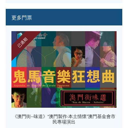
更多門票
已過期
《澳門街--味道》“澳門製作‧本土情懷”澳門基金會市
《
金會
民專場演出