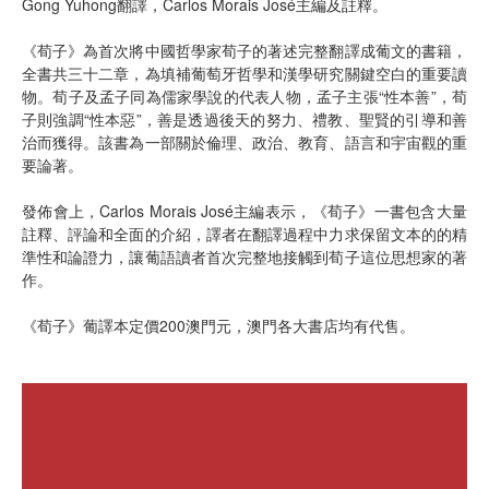
Gong Yuhong翻譯，Carlos Morais José主編及註釋。
《荀子》為首次將中國哲學家荀子的著述完整翻譯成葡文的書籍，
全書共三十二章，為填補葡萄牙哲學和漢學研究關鍵空白的重要讀
物。荀子及孟子同為儒家學說的代表人物，孟子主張“性本善”，荀
子則強調“性本惡”，善是透過後天的努力、禮教、聖賢的引導和善
治而獲得。該書為一部關於倫理、政治、教育、語言和宇宙觀的重
要論著。
發佈會上，Carlos Morais José主編表示，《荀子》一書包含大量
註釋、評論和全面的介紹，譯者在翻譯過程中力求保留文本的的精
準性和論證力，讓葡語讀者首次完整地接觸到荀子這位思想家的著
作。
《荀子》葡譯本定價200澳門元，澳門各大書店均有代售。