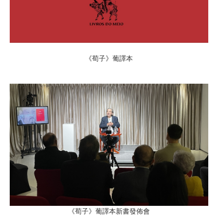
《荀子》葡譯本
《荀子》葡譯本新書發佈會