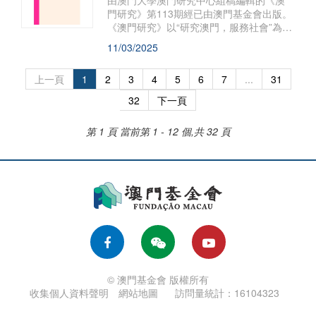
由澳門大學澳門研究中心組稿編輯的《澳
門研究》第113期經已由澳門基金會出版。
《澳門研究》以“研究澳門，服務社會”為宗
旨，透過選編、刊登海內外人文社會科學
11/03/2025
的研究論文，薈萃各家學術思想，是推動
和深化“澳門學”建設的重要陣地，深受學界
上一頁
1
2
3
4
5
6
7
...
31
關注。該期刊出五篇關於“澳門回歸二十五
周年” 的論文，另設“教育研究”、“社會研
32
下一頁
究”、“經濟研究”、“法律研究”等欄目。
第 1 頁
當前第 1 - 12 個,共 32 頁
© 澳門基金會 版權所有
收集個人資料聲明
網站地圖
訪問量統計：16104323