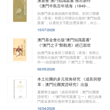
澳基會“澳門知識叢書”推出新作
《澳門半島百年填海（1849-
1949）》重現滄桑巨變
由澳門基金會組織作者撰稿、並與三聯書
店（香港）有限公司聯合出版的“澳門知識
叢書”，以通俗文字配合豐富圖片，向公眾
及旅客推廣澳門豐富的本土文化。該系列
15/07/2026
近日推出新作——《澳門半島百年填海
（1849-1949）》，由歷史學博士李業飛撰
澳門基金會出版“澳門知識叢書”
寫，現已於港澳地區同步發行。
《“澳門之子”鄭觀應》經已面世
由澳門基金會與三聯書店（香港）有限公
司聯合出版的“澳門知識叢書”，近日推出新
作──由邵建撰寫的《“澳門之子”鄭觀
應》。澳門一直是有識之士施展抱負的平
06/05/2026
台，而廣為人知的鄭觀應（1842—1921
年），一生心繫家國，充滿傳奇，其生平
本土社團的多元視角研究 《成長與變
尚有許多值得挖掘研究的空間，以及引人
革：澳門社團實證研究》出版
入勝的故事。
婁勝華主編的《成長與變革：澳門社團實
證研究》（“澳門研究叢書”之一）經已由澳
門基金會和社會科學文獻出版社聯合出
版，並於全國（包括澳門地區）同時發
16/04/2026