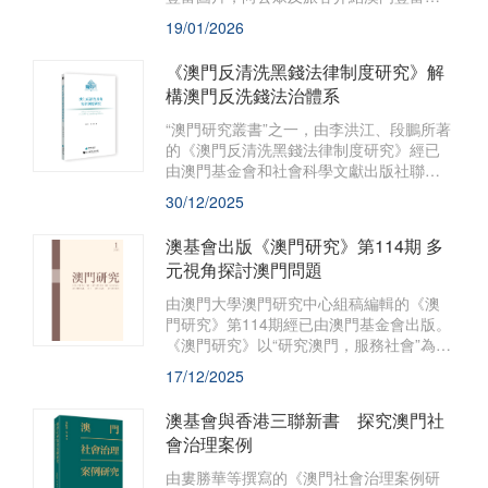
本土文化。近日，該叢書推出由劉偉博士
19/01/2026
撰寫之新著《澳門與馬禮遜》，深入梳理
澳門在近代中西文化交流中的獨特角色，
《澳門反清洗黑錢法律制度研究》解
現已於港澳地區同步發行。
構澳門反洗錢法治體系
“澳門研究叢書”之一，由李洪江、段鵬所著
的《澳門反清洗黑錢法律制度研究》經已
由澳門基金會和社會科學文獻出版社聯合
出版，並於全國包括澳門地區同時發行。
30/12/2025
該書系統梳理澳門反清洗黑錢法律制度的
脈絡，深入剖析法律法規、監管制度中的
澳基會出版《澳門研究》第114期 多
關鍵問題，為完善區域金融監管提供了有
元視角探討澳門問題
益的參考。
由澳門大學澳門研究中心組稿編輯的《澳
門研究》第114期經已由澳門基金會出版。
《澳門研究》以“研究澳門，服務社會”為宗
旨，透過選編、刊登海內外人文社會科學
17/12/2025
的研究論文，薈萃各家學術思想，是推動
和深化“澳門學”建設的重要陣地，深受學界
澳基會與香港三聯新書 探究澳門社
關注。
會治理案例
由婁勝華等撰寫的《澳門社會治理案例研