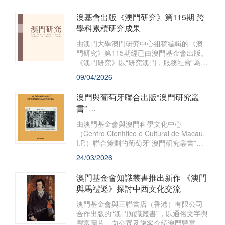
行。
澳基會出版《澳門研究》第115期 跨
學科累積研究成果
由澳門大學澳門研究中心組稿編輯的《澳
門研究》第115期經已由澳門基金會出版。
《澳門研究》以“研究澳門，服務社會”為宗
旨，透過選編、刊登海內外人文社會科學
09/04/2026
的研究論文，薈萃各家學術思想，是推動
和深化“澳門學”建設的重要陣地，深受學界
澳門與葡萄牙聯合出版“澳門研究叢
關注。
書”
葡語新書探析里斯本與東方的行政管
由澳門基金會與澳門科學文化中心
治發展
（Centro Científico e Cultural de Macau,
I.P.）聯合策劃的葡萄牙“澳門研究叢書”之
一，Célia Reis撰寫的O Poder entre
24/03/2026
Lisboa e o Oriente – Persistência e
Mudanças na Administração do Ultimato
澳門基金會知識叢書推出新作 《澳門
ao Ato Colonial（《里斯本與東方之間的權
與馬禮遜》探討中西文化交流
力──從“最後通牒”到“殖民法案”期間管治的
延續和變遷》）經已出版。該書以近代葡
澳門基金會與三聯書店（香港）有限公司
萄牙海外管治體系為視角，
合作出版的“澳門知識叢書”，以通俗文字與
豐富圖片，向公眾及旅客介紹澳門豐富的