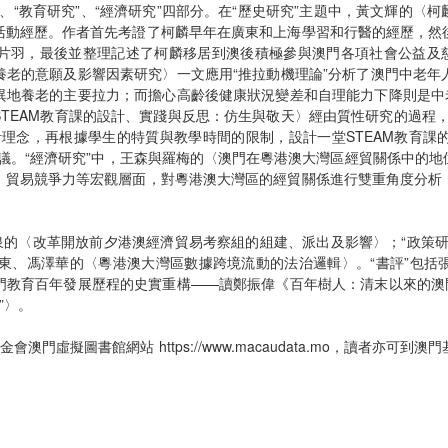
”、“教育研究”、“經濟研究”四部分。在“歷史研究”主題中，黃文輝的
活動經歷。作者首先考證了柯麟早年在廣東和上海學習和行醫的經歷，然
片羽，最後並整理記述了柯麟移居到澳後積極參與澳門各項社會公益及慈
養老的意願及影響因素研究〉一文應用“推拉動機理論”分析了澳門中老年
異地養老的主要拉力；而擔心高齡後健康狀況變差和自理能力下降則是中老
TEAM教育課的設計、實踐與反思：仿生與敬天〉經由質性研究的過程，
計理念，再根據學生的特質與教學時間的限制，設計一堂STEAM教育
建議。“經濟研究”中，王森與羅梅的〈澳門在粵港澳大灣區經貿關係中的
、貿易競爭力等宏觀層面，對粵港澳大灣區的經貿關係進行雙重角度分析
泉的〈改革開放前夕港澳經濟貿易考察組的組建、派出及影響〉；“政策
向東、馮澤華的〈粵港澳大灣區數據跨境流動的法治邏輯〉。“書評”包括
門教育百年發展歷程的史實重構——讀鄭振偉《百年樹人：清末以來的澳門
”〉。
基金會澳門虛擬圖書館網站
https://www.macaudata.mo
，讀者亦可到澳門