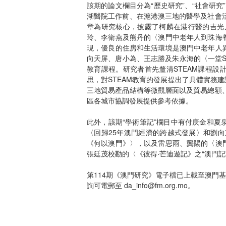
該期的論文欄目分為“歷史研究”、“社會研究
湖醫院工作前、在滬港澳三地的醫學及社會
章為研究核心，披露了柯麟在港行醫的吉光
玲、李衛燕及熊丹的〈澳門中老年人到珠海
現，優良的住房和生活環境是澳門中老年人
向天屏、唐小為、王志勝及朱永海的〈一堂S
教育課程。研究者首先釐清STEAM課程設
思，對STEAM教育的發展提出了具體實務
三地貿易產品結構等微觀層面以及貿易總額
區各城市協調發展提供參考依據。
此外，該期“學術筆記”欄目中有付庚金和夏
〈回歸25年澳門經濟的跨越式發展〉和劉
《何以澳門》〉，以及雷思雨、龔陽的〈澳
張廷茂校勘的〈《彼得‧芒迪遊記》之“澳門記
第114期《澳門研究》電子檔已上載至澳門
詢可電郵至 da_info@fm.org.mo。