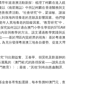
〈柯麟早年滬港澳活動新探〉梳理了柯麟在進入鏡
後以《南星雜誌》中所記柯麟在香港醫務與文
善救濟活動。“社會研究”中，梁淑敏、謝淑
人到珠海跨境養老的意願及影響因素。他們發
年人異地養老的阻礙因素。“教育研究”中，
探究如何設計適合澳門小學生學習的STEAM
課的內容與教學的方法。該文通過教學實踐與反
地位——基於灣區內貿經濟的視角〉基於粵港澳
，為充分發揮粵港澳三地各自優勢、促進大灣
研究”刊出鄞益奮、王春寧、胡昊乾及劉嘉翀的
張麗鳳的〈澳門範式的路徑探索——讀吳志良
教育》〉；最後，“其他”則有由惠鑫翻譯、
基金會各寄售點選購，每本售價80澳門元，查