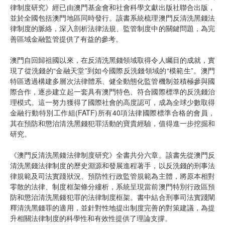
律制度研究》經已由澳門基金會和社會科學文獻出版社聯合出版，
並於全國包括澳門地區同時發行。該書系統梳理澳門反清洗黑錢法
律制度的脈絡，深入剖析法律法規、監管制度中的關鍵問題，為完
善區域金融監管提供了有益的參考。
澳門自回歸祖國以來，在反清洗黑錢領域取得令人矚目的成就，實
現了從洗錢的“金融天堂”到如今國際反洗錢領域的“模範生”。澳門
特區透過構建多層次法律體系、健全動態化監管機制並積極參與國
際合作，逐步建立起一套具有澳門特色、符合國際標準的反洗錢治
理模式。這一努力獲得了國際社會的高度認可，成為全球少數取得
金融行動特別工作組(FATF)所有40項法律國際標準合格的會員，
其在預防和懲治清洗黑錢犯罪活動的寶貴經驗，值得進一步挖掘和
研究。
《澳門反清洗黑錢法律制度研究》全書共分六章。該書先從澳門反
清洗黑錢法律制度的歷史淵源和發展進程著手，以反洗錢的刑事法
律規範及司法實踐狀況、預防性行政監管規範為主體，將原本相對
零散的法律、制度框架條分縷析，系統呈現當前澳門特別行政區預
防和懲治清洗黑錢犯罪的法律制度框架。書中結合刑事司法實踐闡
釋清洗黑錢罪的適用，並針對性地提出制度完善的對策建議，為提
升相關法律制度的科學性和有效性提供了理論支撐。