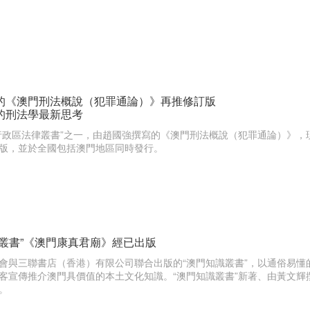
的《澳門刑法概說（犯罪通論）》再推修訂版
的刑法學最新思考
行政區法律叢書”之一，由趙國強撰寫的《澳門刑法概說（犯罪通論）》
版，並於全國包括澳門地區同時發行。
識叢書”《澳門康真君廟》經已出版
會與三聯書店（香港）有限公司聯合出版的“澳門知識叢書”，以通俗易
客宣傳推介澳門具價值的本土文化知識。“澳門知識叢書”新著、由黃文
。