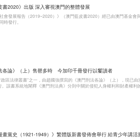
書2020》出版 深入審視澳門的整體發展
社會發展報告（2019~2020）》（澳門藍皮書2020）經已由澳門基
同時發行。
法各論》（上）售罄多時 今加印千冊發行以饗讀者
行政區法律叢書”之一，由趙國強撰寫的《澳門刑法各論》（上），現已
冊發行。該書系統地闡釋《澳門刑法典》分則中關於侵犯人身權利和財產權
畫黨史（1921-1949）》繁體版新書發佈會舉行 給青少年講