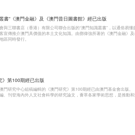
識叢書”《澳門金融》及《澳門昔日圖書館》經已出版
會與三聯書店（香港）有限公司聯合出版的“澳門知識叢書”，以通俗易
客宣傳推介澳門具價值的本土文化知識。由鄧偉強所著的《澳門金融》及
地區同時發行。
究》第100期經已出版
澳門研究中心組稿編輯的《澳門研究》第100期經已由澳門基金會出版。
編、刊登海內外人文社會科學的研究論文，薈萃各家學術思想，是推動和深