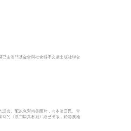
，現已由澳門基金會與社會科學文獻出版社聯合
懂的語言、配以色彩精美圖片，向本澳居民、青
輝撰寫的《澳門康真君廟》經已出版，於港澳地