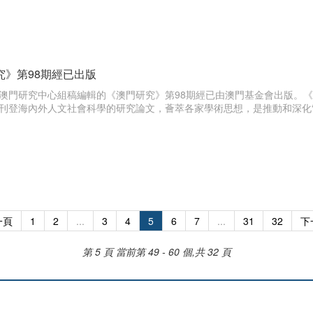
究》第98期經已出版
澳門研究中心組稿編輯的《澳門研究》第98期經已由澳門基金會出版。《
刊登海內外人文社會科學的研究論文，薈萃各家學術思想，是推動和深化“
一頁
1
2
...
3
4
5
6
7
...
31
32
下
第 5 頁
當前第 49 - 60 個,共 32 頁