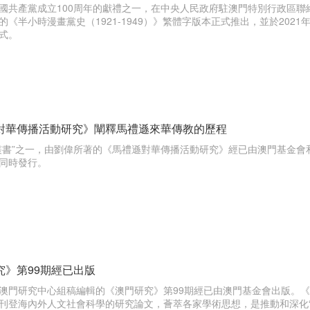
國共產黨成立100周年的獻禮之一，在中央人民政府駐澳門特別行政區
的《半小時漫畫黨史（1921-1949）》繁體字版本正式推出，並於2021
式。
對華傳播活動研究》闡釋馬禮遜來華傳教的歷程
叢書”之一，由劉偉所著的《馬禮遜對華傳播活動研究》經已由澳門基金
同時發行。
究》第99期經已出版
澳門研究中心組稿編輯的《澳門研究》第99期經已由澳門基金會出版。《
刊登海內外人文社會科學的研究論文，薈萃各家學術思想，是推動和深化“