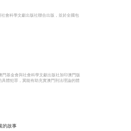
金會與社會科學文獻出版社聯合出版，並於全國包
由澳門基金會與社會科學文獻出版社加印澳門版
利的具體犯罪，冀能有助充實澳門刑法理論的體
活黨的故事