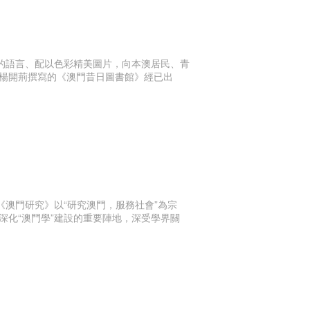
懂的語言、配以色彩精美圖片，向本澳居民、青
楊開荊撰寫的《澳門昔日圖書館》經已出
《澳門研究》以“研究澳門，服務社會”為宗
化“澳門學”建設的重要陣地，深受學界關