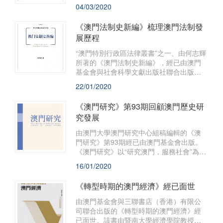
及各地作者開放投稿，以尊重自由和開放
04/03/2020
包容的精神，精選原創華文作品或外語詩
譯作，與詩人及其作品一起營造一個多彩
《澳門法制史新編》梳理澳門法制發
紛呈的詩歌世界。
展歷程
“澳門特別行政區法律叢書”之一、由何志輝
所著的《澳門法制史新編》，經已由澳門
基金會與社會科學文獻出版社聯合出版，
並於全國包括澳門地區同時發行。
22/01/2020
《澳門研究》第93期回顧澳門歷史研
究發展
由澳門大學澳門研究中心組稿編輯的《澳
門研究》第93期經已由澳門基金會出版。
《澳門研究》以“研究澳門，服務社會”為宗
旨，透過選編、刊登海內外人文社會科學
16/01/2020
的研究論文，薈萃各家學術思想，是推動
和深化“澳門學”建設的重要陣地，深受海內
《轉型時期的澳門經濟》經已面世
外學界的關注。
由澳門基金會與三聯書店（香港）有限公
司聯合出版的《轉型時期的澳門經濟》經
已面世。該書由暨南大學經濟學院教授馮