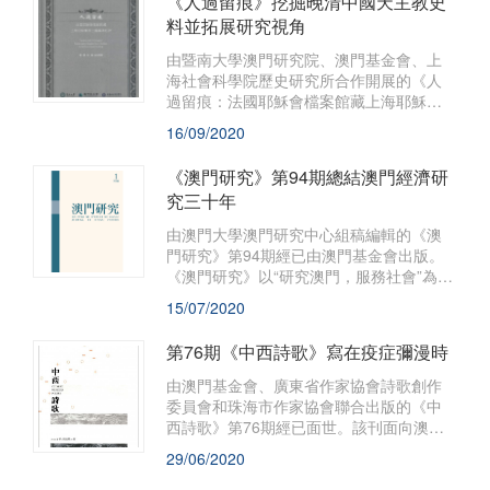
《人過留痕》挖掘晚清中國天主教史
料並拓展研究視角
由暨南大學澳門研究院、澳門基金會、上
海社會科學院歷史研究所合作開展的《人
過留痕：法國耶穌會檔案館藏上海耶穌會
修士墓墓碑拓片》經已出版。該書收錄巴
16/09/2020
黎法國耶穌會檔案館所藏169幅晚期上海聖
墓堂墓碑碑文拓片，以及《徐文定公辯學
《澳門研究》第94期總結澳門經濟研
章疏》拓片一幅，其出版在澳門學研究和
究三十年
史料價值方面具有重要意義。
由澳門大學澳門研究中心組稿編輯的《澳
門研究》第94期經已由澳門基金會出版。
《澳門研究》以“研究澳門，服務社會”為宗
旨，透過選編、刊登海內外人文社會科學
15/07/2020
的研究論文，薈萃各家學術思想，是推動
和深化“澳門學”建設的重要陣地，深受學界
第76期《中西詩歌》寫在疫症彌漫時
關注。
由澳門基金會、廣東省作家協會詩歌創作
委員會和珠海市作家協會聯合出版的《中
西詩歌》第76期經已面世。該刊面向澳門
及各地作者開放投稿，以尊重自由和開放
29/06/2020
包容的精神，精選原創華文作品或外語詩
譯作，與詩人及其作品一起營造一個多彩