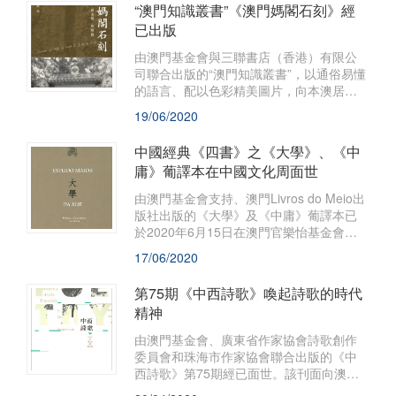
“澳門知識叢書”《澳門媽閣石刻》經
紛呈的詩歌世界。
已出版
由澳門基金會與三聯書店（香港）有限公
司聯合出版的“澳門知識叢書”，以通俗易懂
的語言、配以色彩精美圖片，向本澳居
民、青年學生和旅客宣傳推介澳門具價值
19/06/2020
的本土文化知識。
中國經典《四書》之《大學》、《中
庸》葡譯本在中國文化周面世
由澳門基金會支持、澳門Livros do Meio出
版社出版的《大學》及《中庸》葡譯本已
於2020年6月15日在澳門官樂怡基金會舉
行發佈會。
17/06/2020
第75期《中西詩歌》喚起詩歌的時代
精神
由澳門基金會、廣東省作家協會詩歌創作
委員會和珠海市作家協會聯合出版的《中
西詩歌》第75期經已面世。該刊面向澳門
及各地作者開放投稿，以尊重自由和開放