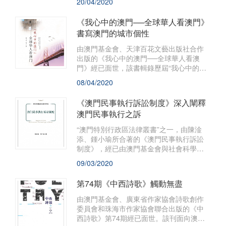
20/04/2020
包容的精神，精選原創華文作品或外語詩
譯作，與詩人及其作品一起營造一個多彩
《我心中的澳門──全球華人看澳門》
紛呈的詩歌世界。
書寫澳門的城市個性
由澳門基金會、天津百花文藝出版社合作
出版的《我心中的澳門──全球華人看澳
門》經已面世，該書輯錄歷屆“我心中的澳
門──全球華文散文大賽”的三十多篇得奬作
08/04/2020
品。
《澳門民事執行訴訟制度》深入闡釋
澳門民事執行之訴
“澳門特別行政區法律叢書”之一，由陳淦
添、鍾小瑜所合著的《澳門民事執行訴訟
制度》，經已由澳門基金會與社會科學文
獻出版社聯合出版，並於全國包括澳門地
09/03/2020
區同時發行。
第74期《中西詩歌》觸動無盡
由澳門基金會、廣東省作家協會詩歌創作
委員會和珠海市作家協會聯合出版的《中
西詩歌》第74期經已面世。該刊面向澳門